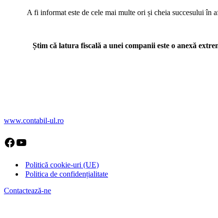
A fi informat este de cele mai multe ori și cheia succesului în af
Știm că latura fiscală a unei companii este o anexă extrem de
www.contabil-ul.ro
Facebook
YouTube
Politică cookie-uri (UE)
Politica de confidențialitate
Contactează-ne