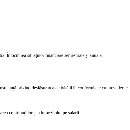
. Întocmirea situațiilor financiare semestriale și anuale.
onsultanță privind desfășurarea activității în conformitate cu prevederile
rea contribuțiilor și a impozitului pe salarii.