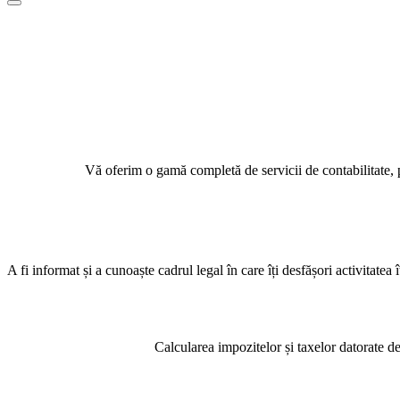
de
Meniu
navigare
de
navigare
Vă oferim o gamă completă de servicii de contabilitate, p
A fi informat și a cunoaște cadrul legal în care îți desfășori activitate
Calcularea impozitelor și taxelor datorate de 