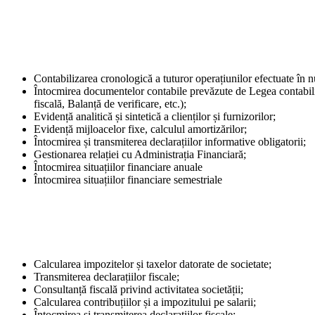
Contabilizarea cronologică a tuturor operațiunilor efectuate în
Întocmirea documentelor contabile prevăzute de Legea contabilită
fiscală, Balanță de verificare, etc.);
Evidență analitică și sintetică a clienților și furnizorilor;
Evidență mijloacelor fixe, calculul amortizărilor;
Întocmirea și transmiterea declarațiilor informative obligatorii;
Gestionarea relației cu Administrația Financiară;
Întocmirea situațiilor financiare anuale
Întocmirea situațiilor financiare semestriale
Calcularea impozitelor și taxelor datorate de societate;
Transmiterea declarațiilor fiscale;
Consultanță fiscală privind activitatea societății;
Calcularea contribuțiilor și a impozitului pe salarii;
Întocmirea și transmiterea declarațiilor fiscale;