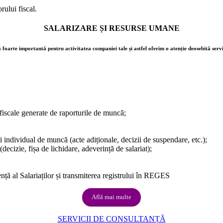
rului fiscal.
SALARIZARE ȘI RESURSE UMANE
 foarte importantă pentru activitatea companiei tale și astfel oferim o atenție deosebită servi
 fiscale generate de raporturile de muncă;
i individual de muncă (acte adiționale, decizii de suspendare, etc.);
cizie, fișa de lichidare, adeverință de salariat);
dență al Salariaților și transmiterea registrului în REGES
Află mai multe
SERVICII DE CONSULTANȚĂ