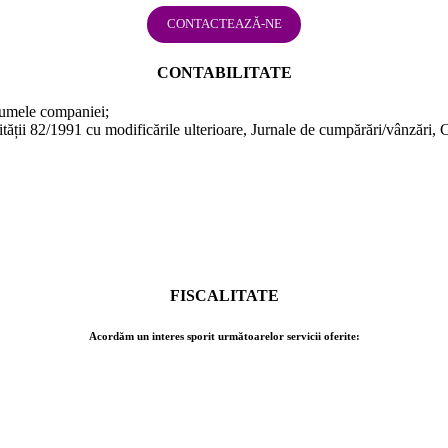
CONTACTEAZĂ-NE
CONTABILITATE
 numele companiei;
ții 82/1991 cu modificările ulterioare, Jurnale de cumpărări/vânzări, C
FISCALITATE
Acordăm un interes sporit următoarelor servicii oferite: