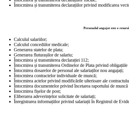
Întocmirea și transmiterea declarațiilor privind modificarea vecto
Personalul angajat este o resursă
Calculul salariilor;
Calculul concediilor medicale;
Generarea statelor de plata;
Generarea fluturașilor de salariu;
Întocmirea și transmiterea declarației 112;
Întocmirea și transmiterea Ordinelor de Plata privind obligațiile
Întocmirea dosarelor de personal ale salariaților nou angajați;
Întocmirea contractelor individuale de muncă;
Întocmirea actelor privind modificările ulterioare ale contractulu
Întocmirea documentelor privind încetarea raportului de muncă (de
Întocmirea fișelor de post;
Eliberarea adeverințelor solicitate de salariați;
Înregistrarea informațiilor privind salariații în Registrul de Evi