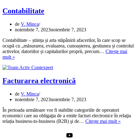
Contabilitate
de
V. Minca
noiembrie 7, 2023
noiembrie 7, 2023
Contabilitate – știința și arta stăpânirii afacerilor, în care scop se
ocupă cu „măsurarea, evaluarea, cunoașterea, gestiunea și controlul
activelor, datoriilor și capitalurilor proprii, precum…
Citește mai
Contabilitate
mult »
Facturarea electronică
de
V. Minca
noiembrie 7, 2023
noiembrie 7, 2023
În perioada următoare vor fi stabilite categoriile de operatori
economici care au obligaţia de a emite facturi electronice în relaţia
Facturare
relația business-to-business (B2B) şi de…
Citește mai mult »
electroni
YouTube