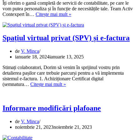
Îți oferim o gamă completă de servicii de contabilitate, pe care le
vom putea personaliza și în funcție de necesitățile tale. Team Activ
Team
Contexpert în…
Citește mai mult »
Activ
Contexpert
Spațiul virtual privat (SPV) și e-factura
de
V. Minca
ianuarie 18, 2024
ianuarie 13, 2025
Stimați colaboratori, Dorim să venim în sprijinul vostru prin
detalierea pașilor care trebuie parcurși pentru a vă implementa
sistemul e-factura. 1. Achiziționare Certificat digital
Spațiul
(semnatura…
Citește mai mult »
virtual
privat
(SPV)
și
Informare modificări plafoane
e-
factura
de
V. Minca
noiembrie 21, 2023
noiembrie 21, 2023