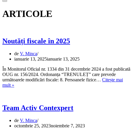
de
Meniu
navigare
de
ARTICOLE
navigare
Noutăți fiscale în 2025
de
V. Minca
ianuarie 13, 2025
ianuarie 13, 2025
În Monitorul Oficial nr. 1334 din 31 decembrie 2024 a fost publicată
OUG nr. 156/2024. Ordonanța “TRENULEȚ” care prevede
următoarele modificări fiscale: 8. Persoanele fizice…
Citește mai
Noutăți
mult »
fiscale
în
2025
Team Activ Contexpert
de
V. Minca
octombrie 25, 2023
noiembrie 7, 2023